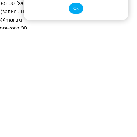
-85-00 (зам. директора по общим вопросам)
Ок
0(запись на обучение)
mail.ru
Горького 38
0
вязь